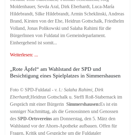
Moldenhauer, Sevda Aral, Dirk Eberhardt, Luca-María
Hildebrandt, Silke Hildebrandt, Armin Scheklinski, Andreas
Brand, Kirsten von der Ehe, Heidrun Gottschalk, Friedhelm
Volland, Jonas Polikowski und Salaha Rahimi für die
BürgerInnen von Fuldatal im Gemeindeparlament.
Einhergehend ist somit...
Weiterlesen: ...
„Rote Äpfel“ am Wahlstand der SPD und
Besichtigung eines Spielplatzes in Simmershausen
Foto © SPD-Fuldatal -
v. l.: Salaha Rahimi, Dirk
Eberhardt,
Heidrun Gottschalk u. Steffi Roß-Stabernack im
Gespräch mit einer Bürgerin
Simmershausen:
Es ist ein
sonniger Nachmittag, als die Genossinnen und Genossen
des
SPD-Ortsvereins
am Donnerstag, den 5. März den
Wahlstand vor der Ahorn-Apotheke aufbauen. Offen für
Fragen, Kritik und Gespräche um die Fuldataler