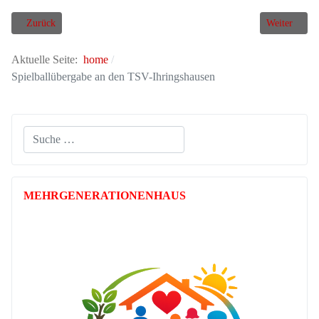
Vorheriger Beitrag: Mitgliederversammlung des SPD-Ortsverein Fuldatal
Nächster Bei
Zurück
Weiter
Aktuelle Seite:
home
Spielballübergabe an den TSV-Ihringshausen
Suchen
MEHR­GENERATIONEN­HAUS