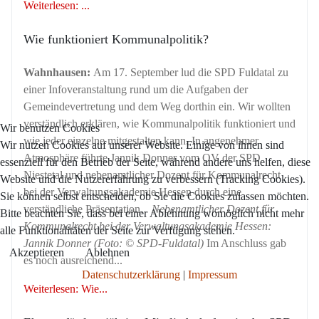
Weiterlesen: ...
Wie funktioniert Kommunalpolitik?
Wahnhausen:
Am 17. September lud die SPD Fuldatal zu
einer Infoveranstaltung rund um die Aufgaben der
Gemeindevertretung und dem Weg dorthin ein. Wir wollten
verständlich erklären, wie Kommunalpolitik funktioniert und
Wir benutzen Cookies
wie jeder einzelne mitgestalten kann. In angenehmer
Wir nutzen Cookies auf unserer Website. Einige von ihnen sind
Atmosphäre führte Jannik Donner vom OV der SPD
essenziell für den Betrieb der Seite, während andere uns helfen, diese
Niestetal und nebenamtlicher Dozent für Kommunalrecht
Website und die Nutzererfahrung zu verbessern (Tracking Cookies).
bei der Verwaltungsakademie Hessen durch eine
Sie können selbst entscheiden, ob Sie die Cookies zulassen möchten.
verständliche Präsentation.
Nebenamtlicher Dozent für
Bitte beachten Sie, dass bei einer Ablehnung womöglich nicht mehr
Kommunalrecht bei der Verwaltungsakademie Hessen:
alle Funktionalitäten der Seite zur Verfügung stehen.
Jannik Donner (Foto: © SPD-Fuldatal)
Im Anschluss gab
Akzeptieren
Ablehnen
es noch ausreichend...
Datenschutzerklärung
|
Impressum
Weiterlesen: Wie...