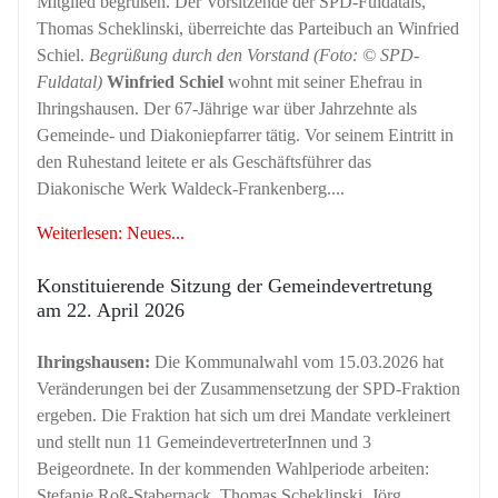
Mitglied begrüßen. Der Vorsitzende der SPD-Fuldatals,
Thomas Scheklinski, überreichte das Parteibuch an Winfried
Schiel.
Begrüßung durch den Vorstand (Foto: © SPD-
Fuldatal)
Winfried Schiel
wohnt mit seiner Ehefrau in
Ihringshausen. Der 67-Jährige war über Jahrzehnte als
Gemeinde- und Diakoniepfarrer tätig. Vor seinem Eintritt in
den Ruhestand leitete er als Geschäftsführer das
Diakonische Werk Waldeck-Frankenberg....
Weiterlesen: Neues...
Konstituierende Sitzung der Gemeindevertretung
am 22. April 2026
Ihringshausen:
Die Kommunalwahl vom 15.03.2026 hat
Veränderungen bei der Zusammensetzung der SPD-Fraktion
ergeben. Die Fraktion hat sich um drei Mandate verkleinert
und stellt nun 11 GemeindevertreterInnen und 3
Beigeordnete. In der kommenden Wahlperiode arbeiten:
Stefanie Roß-Stabernack, Thomas Scheklinski, Jörg