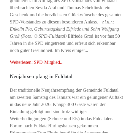
gratulieren. Im Auftrag des SPD-Vorstandes von Fuldatal
überbrachten Sevda Aral und Thomas Scheklinski ein
Geschenk und die herzlichsten Glückwünsche des gesamten
SPD-Vorstandes zu diesem besonderen Anlass.
v.l.n.r.:
Enkelin Pia, Geburtstagskind Elfriede und Sohn Wolfgang
Groß (Foto: © SPD-Fuldatal)
Elfriede Groß ist vor fast 50
Jahren in die SPD eingetreten und erfreut sich erkennbar
noch guter Gesundheit. Im Kreis einiger...
Weiterlesen: SPD-Mitglied...
Neujahrsempfang in Fuldatal
Der traditionelle Neujahrsempfang der Gemeinde Fuldatal
am zweiten Samstag des Januars war ein gelungener Auftakt
in das neue Jahr 2026. Knapp 300 Gäste waren der
Einladung gefolgt und sind trotz widriger
Wetterbedingungen (Schnee und Eis) in das Fuldataler-
Forum nach Fuldatal/Ihringshausen gekommen.
Bürgermeister Tore Florin begrüßte die Anwesenden.