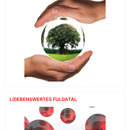
L(I)EBENSWERTES FULDATAL